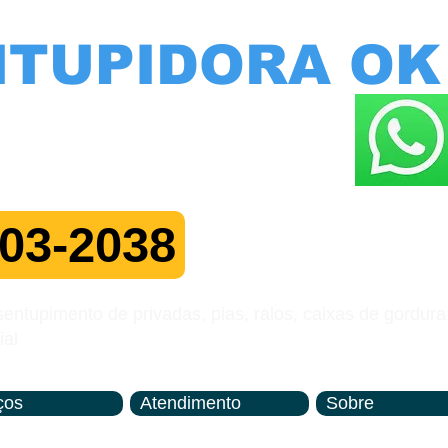
NTUPIDORA OK
AMOS VISITAS
ão 24 horas
703-2038
Me Chame no Z
ntupimento de privadas, pias, ralos, caixas de gordura
ial
ços
Atendimento
Sobre