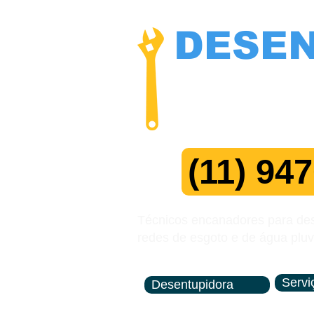
DESE
NÃO COBR
Manutenç
(11) 94
Técnicos encanadores para dese
redes de esgoto e de água pluv
Servi
Desentupidora