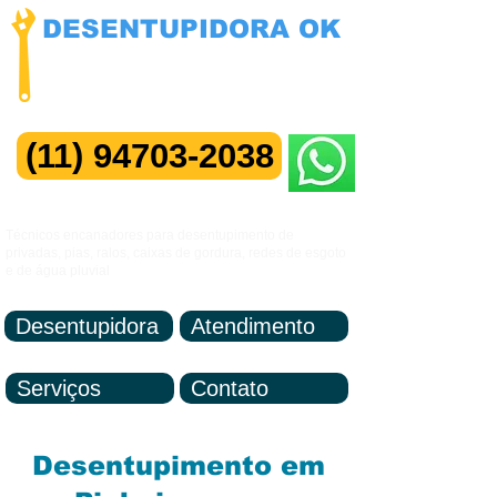
DESENTUPIDORA OK
NÃO COBRAMOS VISITAS
Manutenção 24 horas
(11) 94703-2038
Me Chame no ZAP
Técnicos encanadores para desentupimento de
privadas, pias, ralos, caixas de gordura, redes de esgoto
e de água pluvial
Desentupidora
Atendimento
Serviços
Contato
Desentupimento em