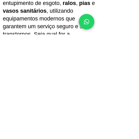
entupimento de esgoto
,
ralos
,
pias
e
vasos sanitários
, utilizando
equipamentos modernos que
garantem um serviço seguro e sem
transtornos. Seja qual for a
necessidade, nossa equipe está
disponível 24 horas
para atender
você no
Campo Limpo
com a
qualidade e confiança que sua casa
ou empresa merece.
Acompanhe o Blog da
Desentupidora OK