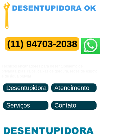
DESENTUPIDORA OK
NÃO COBRAMOS VISITAS
Manutenção 24 horas
(11) 94703-2038
Me Chame no ZAP
Técnicos encanadores para desentupimento de
privadas, pias, ralos, caixas de gordura, redes de esgoto
e de água pluvial
Desentupidora
Atendimento
Serviços
Contato
DESENTUPIDORA