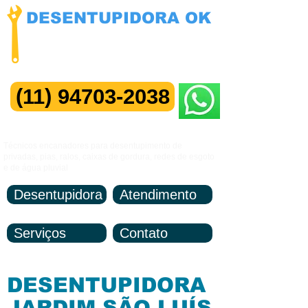
DESENTUPIDORA OK
NÃO COBRAMOS VISITAS
Manutenção 24 horas
(11) 94703-2038
Me Chame no ZAP
Técnicos encanadores para desentupimento de
privadas, pias, ralos, caixas de gordura, redes de esgoto
e de água pluvial
Desentupidora
Atendimento
Serviços
Contato
DESENTUPIDORA
JARDIM SÃO LUÍS