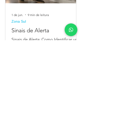
1 de jun.
9 min de leitura
Zona Sul
Sinais de Alerta
Sinais de Alerta: Como Identificar um
Problema Hidráulico Antes que Vire
Emergência O seu imóvel fala com
você. Ele manda sinais, dá pistas, tenta
chamar a sua atenção de formas que
muitas vezes passam despercebidas
no ritmo acelerado do dia a dia. Um
barulho diferente no cano, uma
mancha discreta na parede, um cheiro
levemente diferente no banheiro —
tudo isso são mensagens que o seu
sistema hidráulico envia antes de pedir
socorro em voz alta. O problema é