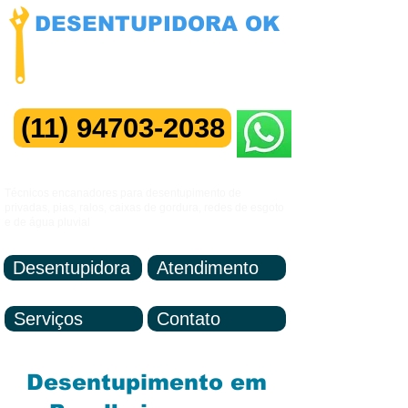
DESENTUPIDORA OK
NÃO COBRAMOS VISITAS
Manutenção 24 horas
(11) 94703-2038
Me Chame no ZAP
Técnicos encanadores para desentupimento de
privadas, pias, ralos, caixas de gordura, redes de esgoto
e de água pluvial
Desentupidora
Atendimento
Serviços
Contato
Desentupimento em