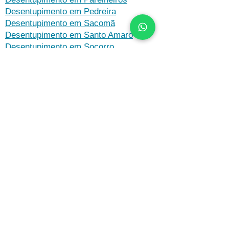
Desentupimento em Pedreira
Desentupimento em Sacomã
Desentupimento em Santo Amaro
Desentupimento em Socorro
Desentupimento em Vila Andrade
Desentupimento em Vila Mariana
Zona Oeste
Desentupimento em Alto de Pinheiros
Desentupimento em Butantã
Desentupimento em Jaguaré
Desentupimento em Jardim América
Desentupimento em Jardim Paulista
Desentupimento em Lapa
Desentupimento em Morumbi
Desentupimento em Perdizes
Desentupimento em Pinheiros