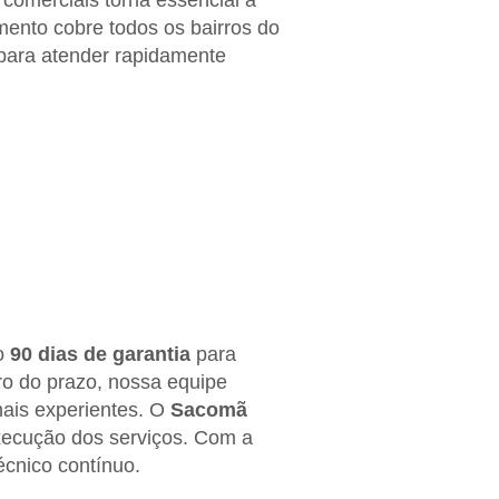
 comerciais torna essencial a
ento cobre todos os bairros do
 para atender rapidamente
do
90 dias de garantia
para
tro do prazo, nossa equipe
nais experientes. O
Sacomã
execução dos serviços. Com a
écnico contínuo.