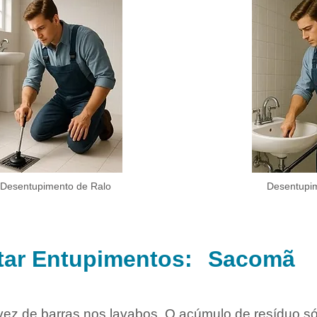
Desentupimento de Ralo
Desentupim
itar Entupimentos:
Sacomã
vez de barras nos lavabos. O acúmulo de resíduo sól