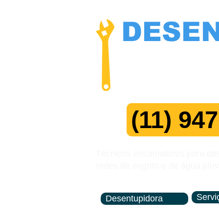
DESE
NÃO COBR
Manutenç
(11) 94
Técnicos encanadores para dese
redes de esgoto e de água pluv
Servi
Desentupidora