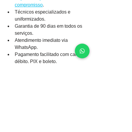
compromisso
.
Técnicos especializados e 
uniformizados.
Garantia de 90 dias em todos os 
serviços.
Atendimento imediato via 
WhatsApp.
Pagamento facilitado com cartão, 
débito, PIX e boleto.
Equipamentos modernos que 
evitam quebra e sujeira.
Dicas para Evitar 
Entupimentos na 
Cozinha
Use peneiras nas pias para reter 
alimentos.