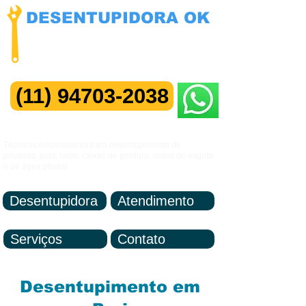
DESENTUPIDORA OK
NÃO COBRAMOS VISITAS
Manutenção 24 horas
(11) 94703-2038
Me Chame no ZAP
Técnicos encanadores para desentupimento de
privadas, pias, ralos, caixas de gordura, redes de esgoto
e de água pluvial
Desentupidora
Atendimento
Serviços
Contato
Desentupimento em